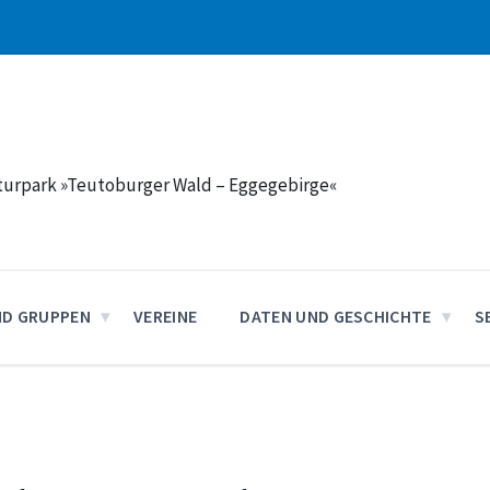
aturpark »Teutoburger Wald – Eggegebirge«
ND GRUPPEN
VEREINE
DATEN UND GESCHICHTE
S