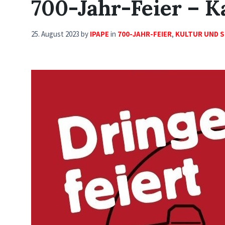
700-Jahr-Feier – K
25. August 2023
by
IPAPE
in
700-JAHR-FEIER
,
KULTUR UND 