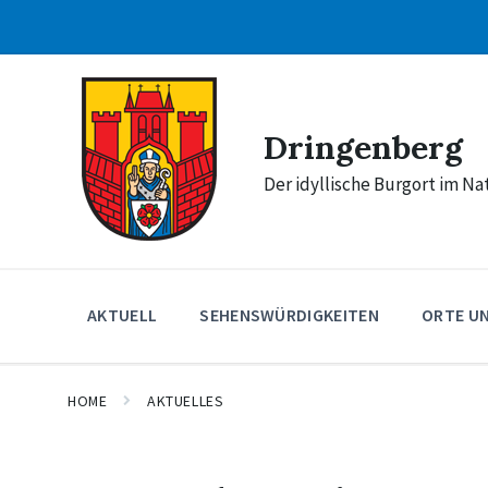
Skip
Skip
Skip
to
to
to
content
main
footer
navigation
Dringenberg
Der idyllische Burgort im N
AKTUELL
SEHENSWÜRDIGKEITEN
ORTE U
HOME
AKTUELLES