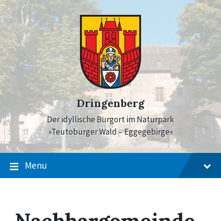
Skip
Skip
Skip
to
to
to
content
main
footer
navigation
Dringenberg
Der idyllische Burgort im Naturpark
»Teutoburger Wald – Eggegebirge«
Menu
Nachbargemeinde