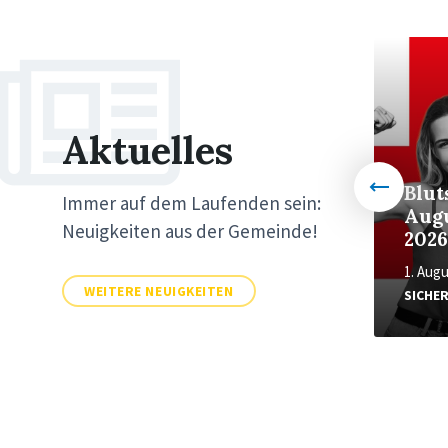
Weiter
Weiter
Aktuelles
Calisthenics-Anlage
Blu
Immer auf dem Laufenden sein:
an der Schöpfemühle
Aug
Neuigkeiten aus der Gemeinde!
Dringenberg offiziell
202
eröffnet
1. Aug
WEITERE NEUIGKEITEN
20. Juli 2026
in
ALLGEMEIN
SICHE