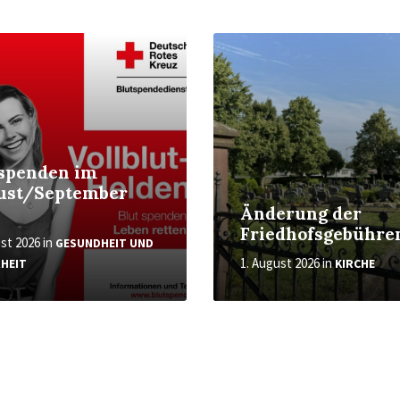
Weiter
tspenden im
ust/September
6
Änderung der
Friedhofsgebühre
ust 2026
in
GESUNDHEIT UND
1. August 2026
in
RHEIT
KIRCHE