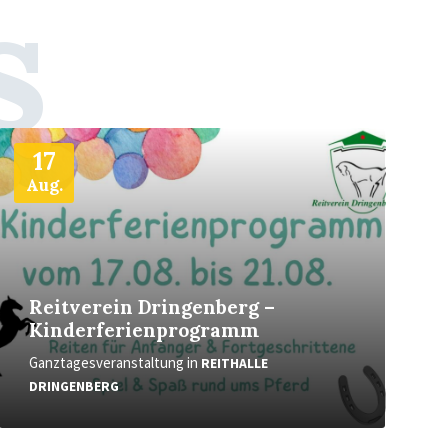
s
Weiter
17
Aug.
Reitverein Dringenberg –
Kinderferienprogramm
Ganztagesveranstaltung
in
REITHALLE
DRINGENBERG