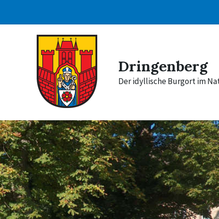
Skip
Skip
Skip
to
to
to
content
main
footer
navigation
Dringenberg
Der idyllische Burgort im N