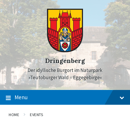
Skip
Skip
Skip
to
to
to
content
main
footer
navigation
Dringenberg
Der idyllische Burgort im Naturpark
»Teutoburger Wald – Eggegebirge«
Menu
HOME
EVENTS