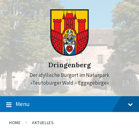
Skip
Skip
Skip
to
to
to
content
main
footer
navigation
Dringenberg
Der idyllische Burgort im Naturpark
»Teutoburger Wald – Eggegebirge«
Menu
HOME
AKTUELLES