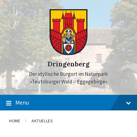
Skip
Skip
Skip
to
to
to
content
main
footer
navigation
Dringenberg
Der idyllische Burgort im Naturpark
»Teutoburger Wald – Eggegebirge«
Menu
HOME
AKTUELLES