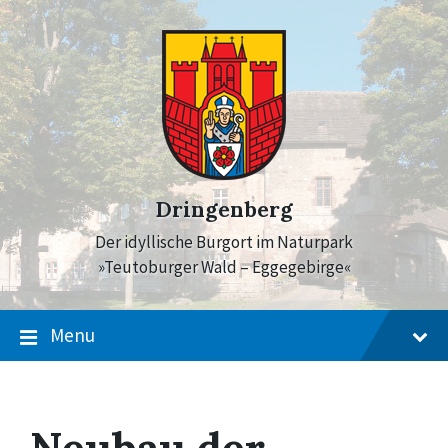
Skip
Skip
Skip
to
to
to
content
main
footer
navigation
Dringenberg
Der idyllische Burgort im Naturpark
»Teutoburger Wald – Eggegebirge«
Menu
Neubau der