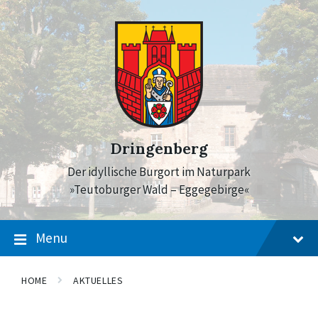
Skip
Skip
Skip
to
to
to
content
main
footer
navigation
Dringenberg
Der idyllische Burgort im Naturpark
»Teutoburger Wald – Eggegebirge«
Menu
HOME
AKTUELLES