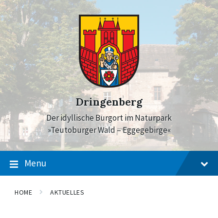
Skip
Skip
Skip
to
to
to
content
main
footer
navigation
Dringenberg
Der idyllische Burgort im Naturpark
»Teutoburger Wald – Eggegebirge«
Menu
HOME
AKTUELLES