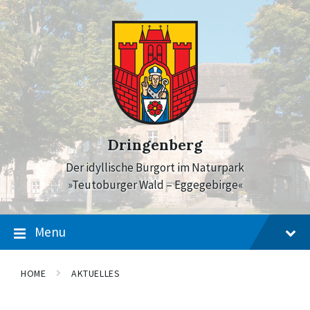
Skip
Skip
Skip
to
to
to
content
main
footer
navigation
Dringenberg
Der idyllische Burgort im Naturpark
»Teutoburger Wald – Eggegebirge«
Menu
HOME
AKTUELLES