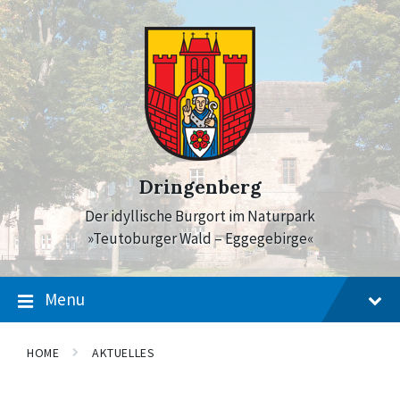
Skip
Skip
Skip
to
to
to
content
main
footer
navigation
Dringenberg
Der idyllische Burgort im Naturpark
»Teutoburger Wald – Eggegebirge«
Menu
HOME
AKTUELLES