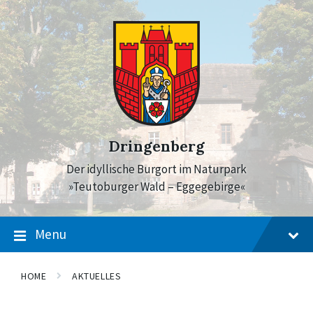
Skip
Skip
Skip
to
to
to
content
main
footer
navigation
Dringenberg
Der idyllische Burgort im Naturpark
»Teutoburger Wald – Eggegebirge«
Menu
HOME
AKTUELLES