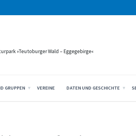
aturpark »Teutoburger Wald – Eggegebirge«
ND GRUPPEN
VEREINE
DATEN UND GESCHICHTE
S