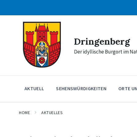
Skip
Skip
Skip
to
to
to
content
main
footer
navigation
Dringenberg
Der idyllische Burgort im N
AKTUELL
SEHENSWÜRDIGKEITEN
ORTE U
HOME
AKTUELLES