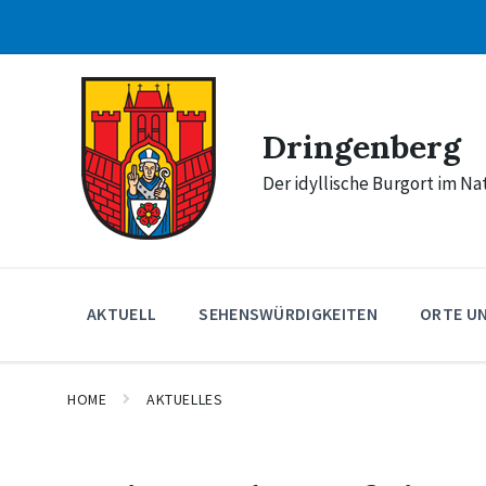
Skip
Skip
Skip
to
to
to
content
main
footer
navigation
Dringenberg
Der idyllische Burgort im N
AKTUELL
SEHENSWÜRDIGKEITEN
ORTE U
HOME
AKTUELLES