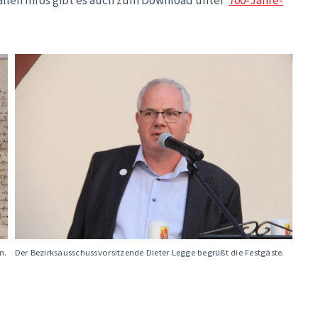
len Infos gibt es auch zum Download unter
700-Jahre-
n.
Der Bezirksausschussvorsitzende Dieter Legge begrüßt die Festgäste.