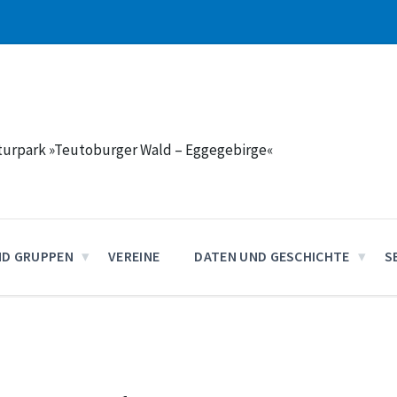
aturpark »Teutoburger Wald – Eggegebirge«
ND GRUPPEN
VEREINE
DATEN UND GESCHICHTE
S