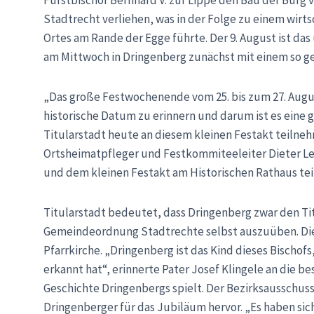
Fürstbischof Bernhard V. zur Lippe den Bau der Burg 
Stadtrecht verliehen, was in der Folge zu einem wirt
Ortes am Rande der Egge führte. Der 9. August ist 
am Mittwoch in Dringenberg zunächst mit einem so ge
„Das große Festwochenende vom 25. bis zum 27. August
historische Datum zu erinnern und darum ist es eine 
Titularstadt heute an diesem kleinen Festakt teilne
Ortsheimatpfleger und Festkommiteeleiter Dieter Le
und dem kleinen Festakt am Historischen Rathaus t
Titularstadt bedeutet, dass Dringenberg zwar den Tit
Gemeindeordnung Stadtrechte selbst auszuüben. Die 
Pfarrkirche. „Dringenberg ist das Kind dieses Bischof
erkannt hat“, erinnerte Pater Josef Klingele an die b
Geschichte Dringenbergs spielt. Der Bezirksausschu
Dringenberger für das Jubiläum hervor. „Es haben sich