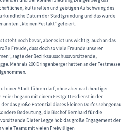
vollendet und der kleinen Siedlung Dringenberg das
schaftlichen, kulturellen und geistigen Aufschwung des
das urkundliche Datum der Stadtgründung und das wurde
nannten „kleinen Festakt“ gefeiert.
 steht noch bevor, aber es ist uns wichtig, auch an das
große Freude, dass doch so viele Freunde unserer
hmen“, sagte der Bezirksausschussvorsitzende,
gge. Mehr als 200 Dringenberger hatten an der Festmesse
eilgenommen.
el einer Stadt führen darf, ohne aber nach heutiger
Feier begann mit einem Festgottesdienst in der
s, der das große Potenzial dieses kleinen Dorfes sehr genau
esondere Bedeutung, die Bischof Bernhard für die
ssvorsitzende Dieter Legge hob das große Engagement der
 viele Teams mit vielen Freiwilligen