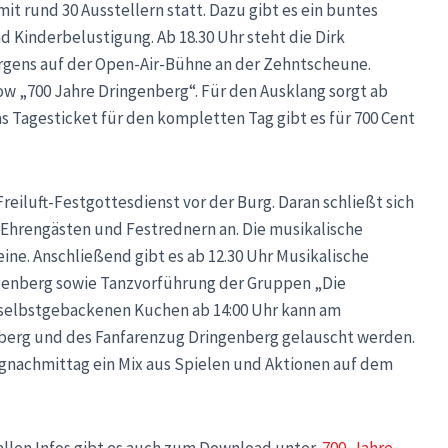
mit rund 30 Ausstellern statt. Dazu gibt es ein buntes
Kinderbelustigung. Ab 18.30 Uhr steht die Dirk
rgens auf der Open-Air-Bühne an der Zehntscheune.
ow „700 Jahre Dringenberg“. Für den Ausklang sorgt ab
 Tagesticket für den kompletten Tag gibt es für 700 Cent
reiluft-Festgottesdienst vor der Burg. Daran schließt sich
n Ehrengästen und Festrednern an. Die musikalische
e. Anschließend gibt es ab 12.30 Uhr Musikalische
genberg sowie Tanzvorführung der Gruppen „Die
d selbstgebackenen Kuchen ab 14:00 Uhr kann am
erg und des Fanfarenzug Dringenberg gelauscht werden.
agnachmittag ein Mix aus Spielen und Aktionen auf dem