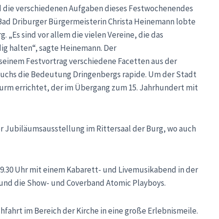
 die verschiedenen Aufgaben dieses Festwochenendes
 Bad Driburger Bürgermeisterin Christa Heinemann lobte
 „Es sind vor allem die vielen Vereine, die das
ig halten“, sagte Heinemann. Der
 seinem Festvortrag verschiedene Facetten aus der
 wuchs die Bedeutung Dringenbergs rapide. Um der Stadt
urm errichtet, der im Übergang zum 15. Jahrhundert mit
er Jubiläumsausstellung im Rittersaal der Burg, wo auch
19.30 Uhr mit einem Kabarett- und Livemusikabend in der
 und die Show- und Coverband Atomic Playboys.
fahrt im Bereich der Kirche in eine große Erlebnismeile.