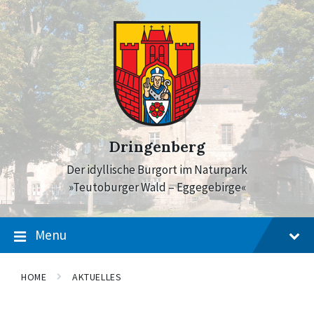
Skip
Skip
Skip
to
to
to
content
main
footer
navigation
Dringenberg
Der idyllische Burgort im Naturpark
»Teutoburger Wald – Eggegebirge«
Menu
HOME
AKTUELLES