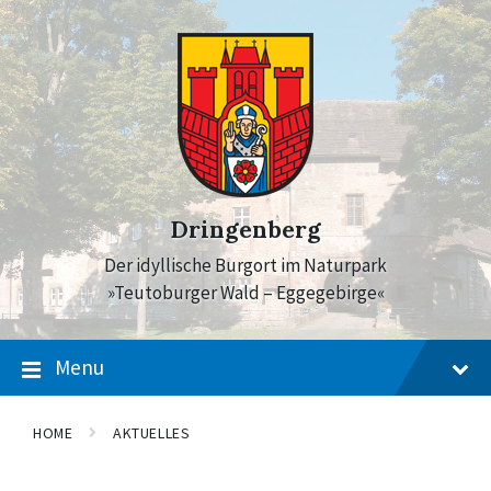
Skip
Skip
Skip
to
to
to
content
main
footer
navigation
Dringenberg
Der idyllische Burgort im Naturpark
»Teutoburger Wald – Eggegebirge«
Menu
HOME
AKTUELLES