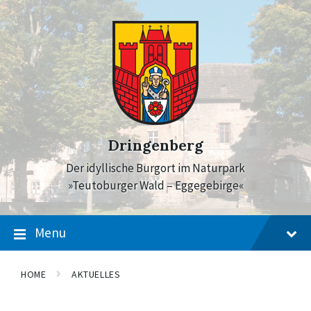
Skip
Skip
Skip
to
to
to
content
main
footer
navigation
Dringenberg
Der idyllische Burgort im Naturpark
»Teutoburger Wald – Eggegebirge«
Menu
HOME
AKTUELLES