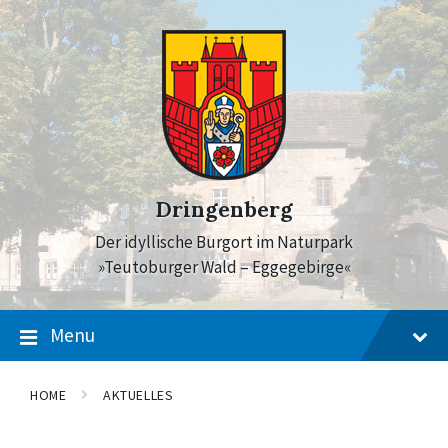
Skip
Skip
Skip
to
to
to
content
main
footer
navigation
Dringenberg
Der idyllische Burgort im Naturpark
»Teutoburger Wald – Eggegebirge«
Menu
HOME
AKTUELLES