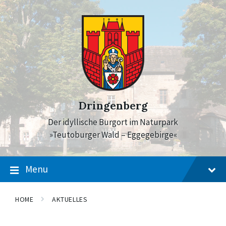
Skip
Skip
Skip
to
to
to
content
main
footer
navigation
Dringenberg
Der idyllische Burgort im Naturpark
»Teutoburger Wald – Eggegebirge«
Menu
HOME
AKTUELLES