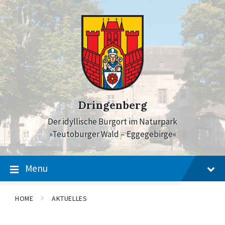
Skip
Skip
Skip
to
to
to
content
main
footer
navigation
Dringenberg
Der idyllische Burgort im Naturpark
»Teutoburger Wald – Eggegebirge«
Menu
HOME
AKTUELLES