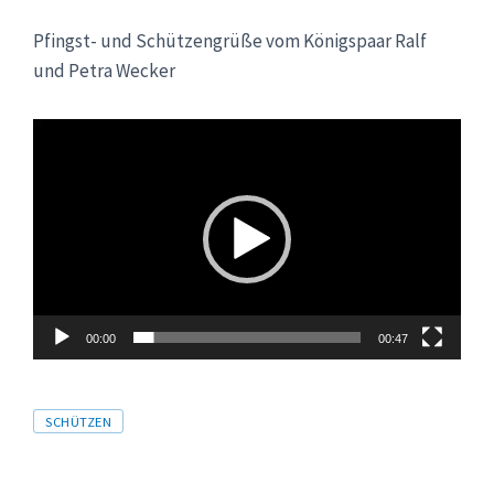
Pfingst- und Schützengrüße vom Königspaar Ralf
und Petra Wecker
Video-
Player
00:00
00:47
Tags
SCHÜTZEN