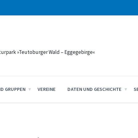
aturpark »Teutoburger Wald – Eggegebirge«
ND GRUPPEN
VEREINE
DATEN UND GESCHICHTE
S