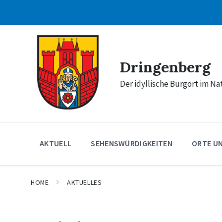
Skip
Skip
Skip
to
to
to
content
main
footer
navigation
Dringenberg
Der idyllische Burgort im N
AKTUELL
SEHENSWÜRDIGKEITEN
ORTE U
HOME
AKTUELLES