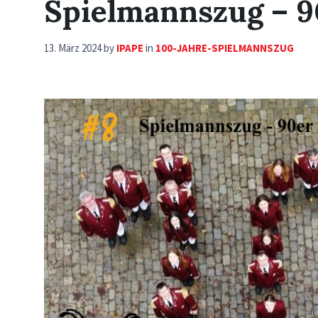
Spielmannszug – 9
13. März 2024
by
IPAPE
in
100-JAHRE-SPIELMANNSZUG