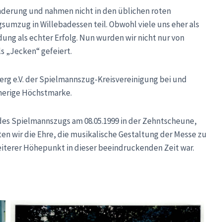
nderung und nahmen nicht in den üblichen roten
umzug in Willebadessen teil. Obwohl viele uns eher als
dung als echter Erfolg. Nun wurden wir nicht nur von
s „Jecken“ gefeiert.
erg e.V. der Spielmannszug-Kreisvereinigung bei und
sherige Höchstmarke.
 des Spielmannszugs am 08.05.1999 in der Zehntscheune,
ten wir die Ehre, die musikalische Gestaltung der Messe zu
eiterer Höhepunkt in dieser beeindruckenden Zeit war.