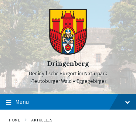
Skip
Skip
Skip
to
to
to
content
main
footer
navigation
Dringenberg
Der idyllische Burgort im Naturpark
»Teutoburger Wald – Eggegebirge«
Menu
HOME
AKTUELLES