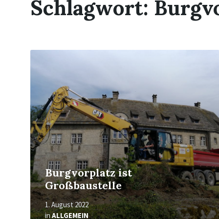
Schlagwort:
Burgvo
Read
More
Burgvorplatz ist
Großbaustelle
1. August 2022
in
ALLGEMEIN