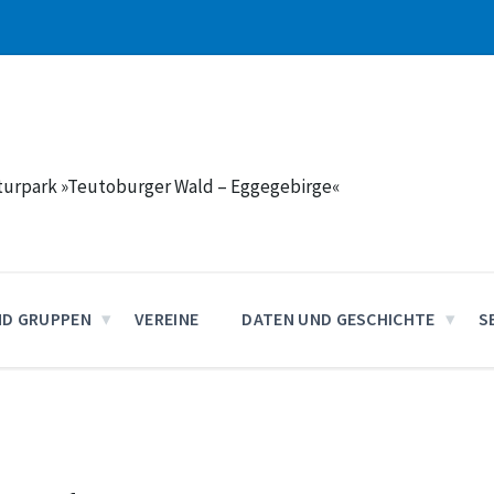
aturpark »Teutoburger Wald – Eggegebirge«
ND GRUPPEN
VEREINE
DATEN UND GESCHICHTE
S