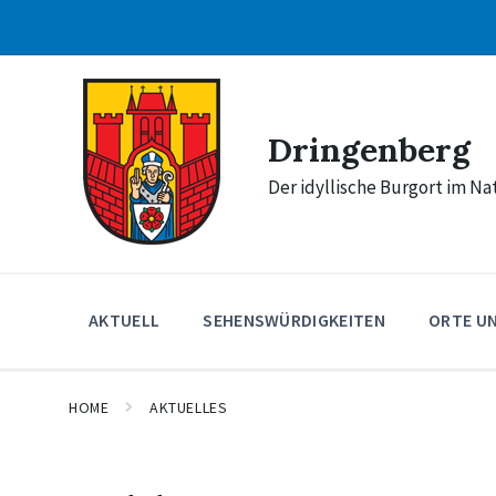
Skip
Skip
Skip
to
to
to
content
main
footer
navigation
Dringenberg
Der idyllische Burgort im N
AKTUELL
SEHENSWÜRDIGKEITEN
ORTE U
HOME
AKTUELLES