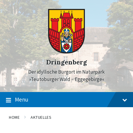
Skip
Skip
Skip
to
to
to
content
main
footer
navigation
Dringenberg
Der idyllische Burgort im Naturpark
»Teutoburger Wald – Eggegebirge«
Menu
HOME
AKTUELLES