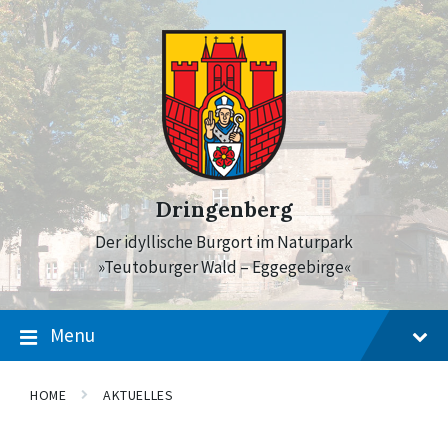
Skip
Skip
Skip
to
to
to
content
main
footer
navigation
Dringenberg
Der idyllische Burgort im Naturpark
»Teutoburger Wald – Eggegebirge«
Menu
HOME
AKTUELLES