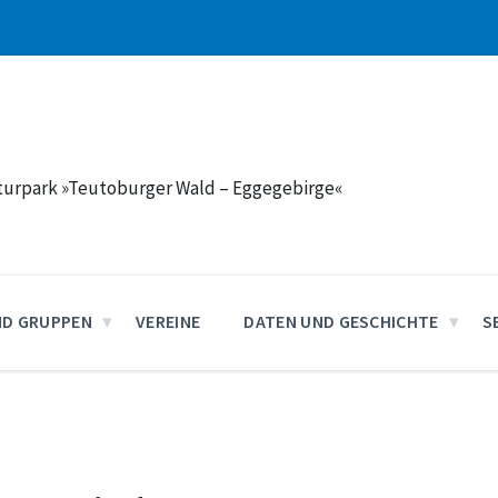
aturpark »Teutoburger Wald – Eggegebirge«
ND GRUPPEN
VEREINE
DATEN UND GESCHICHTE
S