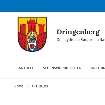
Skip
Skip
Skip
to
to
to
content
main
footer
navigation
Dringenberg
Der idyllische Burgort im N
AKTUELL
SEHENSWÜRDIGKEITEN
ORTE U
HOME
AKTUELLES