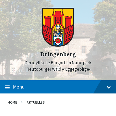
Skip
Skip
Skip
to
to
to
content
main
footer
navigation
Dringenberg
Der idyllische Burgort im Naturpark
»Teutoburger Wald – Eggegebirge«
Menu
HOME
AKTUELLES