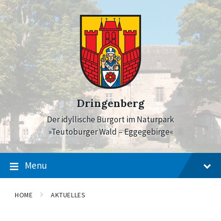
Skip
Skip
Skip
to
to
to
content
main
footer
navigation
Dringenberg
Der idyllische Burgort im Naturpark
»Teutoburger Wald – Eggegebirge«
Menu
HOME
AKTUELLES