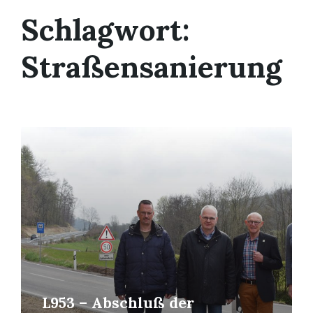
Schlagwort:
Straßensanierung
Read
More
L953 – Abschluß der