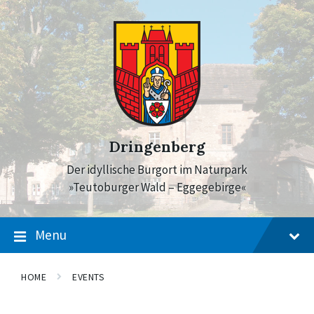
Skip
Skip
Skip
to
to
to
content
main
footer
navigation
Dringenberg
Der idyllische Burgort im Naturpark
»Teutoburger Wald – Eggegebirge«
Menu
HOME
EVENTS