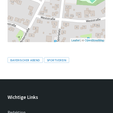
Leaflet
| ©
OpenStreetMap
Tags
BAYERISCHER ABEND
SPORTVEREIN
Wichtige Links
Redaktion