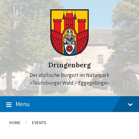
Skip
Skip
Skip
to
to
to
content
main
footer
navigation
Dringenberg
Der idyllische Burgort im Naturpark
»Teutoburger Wald – Eggegebirge«
Menu
HOME
EVENTS