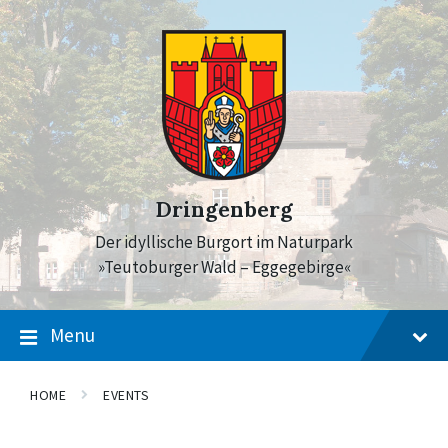
Skip
Skip
Skip
to
to
to
content
main
footer
navigation
Dringenberg
Der idyllische Burgort im Naturpark
»Teutoburger Wald – Eggegebirge«
Menu
HOME
EVENTS