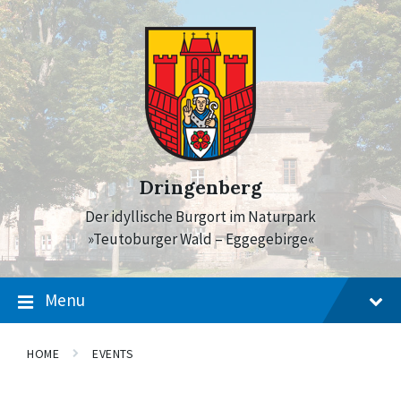
Skip
Skip
Skip
to
to
to
content
main
footer
navigation
Dringenberg
Der idyllische Burgort im Naturpark
»Teutoburger Wald – Eggegebirge«
Menu
HOME
EVENTS