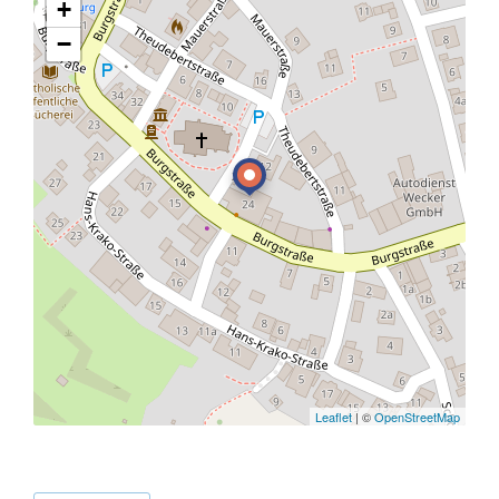
+
−
Leaflet
| ©
OpenStreetMap