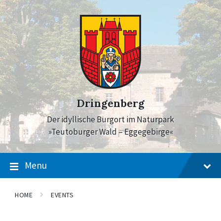
Skip
Skip
Skip
to
to
to
content
main
footer
navigation
Dringenberg
Der idyllische Burgort im Naturpark
»Teutoburger Wald – Eggegebirge«
Menu
HOME
EVENTS