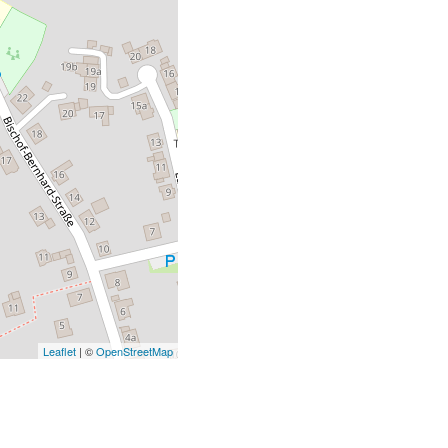
Leaflet
| ©
OpenStreetMap