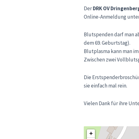
Der
DRK OV Dringenberg
Online-Anmeldung unter
Blutspenden darf man ab 
dem 69. Geburtstag).
Blutplasma kann man im A
Zwischen zwei Vollbluts
Die Erstspenderbroschü
sie einfach mal rein.
Vielen Dank für ihre Unt
+