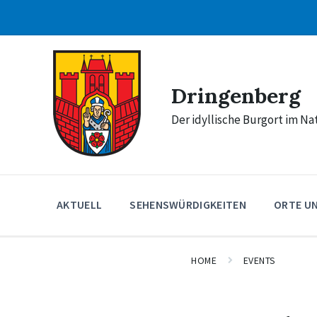
Skip
Skip
Skip
to
to
to
content
main
footer
navigation
Dringenberg
Der idyllische Burgort im N
AKTUELL
SEHENSWÜRDIGKEITEN
ORTE U
HOME
EVENTS