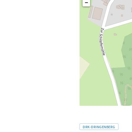
−
Tags
DRK-DRINGENBERG