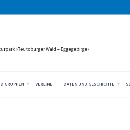
aturpark »Teutoburger Wald – Eggegebirge«
ND GRUPPEN
VEREINE
DATEN UND GESCHICHTE
S