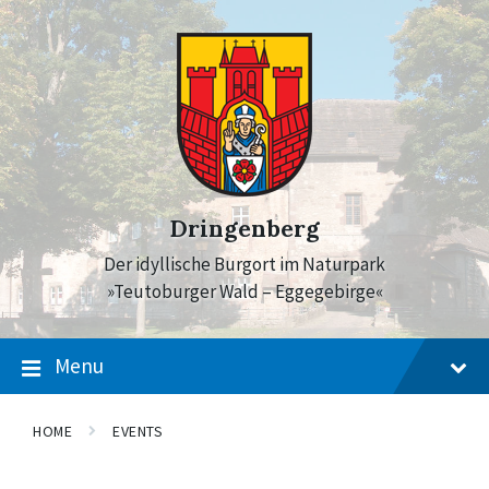
Skip
Skip
Skip
to
to
to
content
main
footer
navigation
Dringenberg
Der idyllische Burgort im Naturpark
»Teutoburger Wald – Eggegebirge«
Menu
HOME
EVENTS