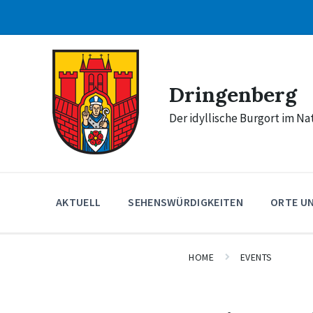
Skip
Skip
Skip
to
to
to
content
main
footer
navigation
Dringenberg
Der idyllische Burgort im N
AKTUELL
SEHENSWÜRDIGKEITEN
ORTE U
HOME
EVENTS