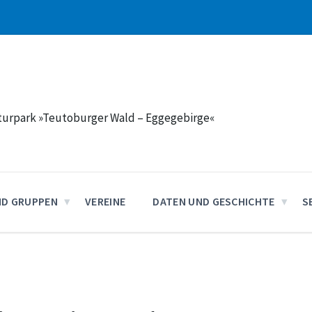
aturpark »Teutoburger Wald – Eggegebirge«
ND GRUPPEN
VEREINE
DATEN UND GESCHICHTE
S