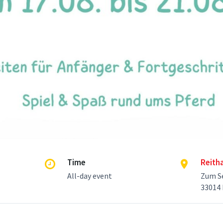
Time
Reith
All-day event
Zum S
33014 