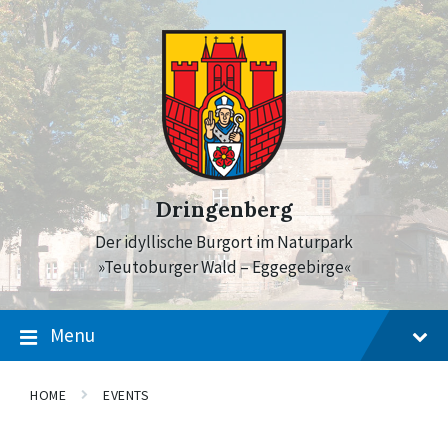
Skip
Skip
Skip
to
to
to
content
main
footer
navigation
Dringenberg
Der idyllische Burgort im Naturpark
»Teutoburger Wald – Eggegebirge«
Menu
HOME
EVENTS