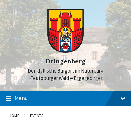
Skip
Skip
Skip
to
to
to
content
main
footer
navigation
Dringenberg
Der idyllische Burgort im Naturpark
»Teutoburger Wald – Eggegebirge«
Menu
HOME
EVENTS