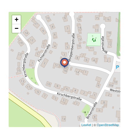
+
−
Leaflet
| ©
OpenStreetMap