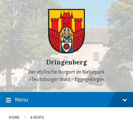
Skip
Skip
Skip
to
to
to
content
main
footer
navigation
Dringenberg
Der idyllische Burgort im Naturpark
»Teutoburger Wald – Eggegebirge«
Menu
HOME
EVENTS