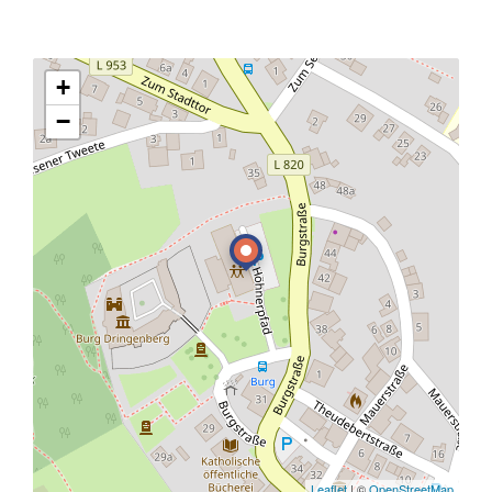
+
−
Leaflet
| ©
OpenStreetMap