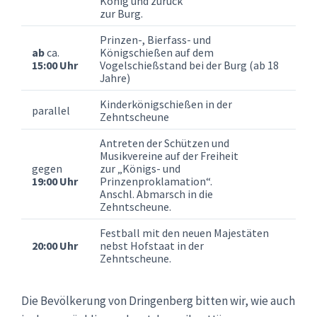
König und zurück
zur Burg.
Prinzen-, Bierfass- und
ab
ca.
Königschießen auf dem
15:00 Uhr
Vogelschießstand bei der Burg (ab 18
Jahre)
Kinderkönigschießen in der
parallel
Zehntscheune
Antreten der Schützen und
Musikvereine auf der Freiheit
gegen
zur „Königs- und
19:00 Uhr
Prinzenproklamation“.
Anschl. Abmarsch in die
Zehntscheune.
Festball mit den neuen Majestäten
20:00 Uhr
nebst Hofstaat in der
Zehntscheune.
Die Bevölkerung von Dringenberg bitten wir, wie auch