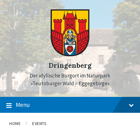
Skip
Skip
Skip
to
to
to
content
main
footer
navigation
Dringenberg
Der idyllische Burgort im Naturpark
»Teutoburger Wald – Eggegebirge«
Menu
HOME
EVENTS