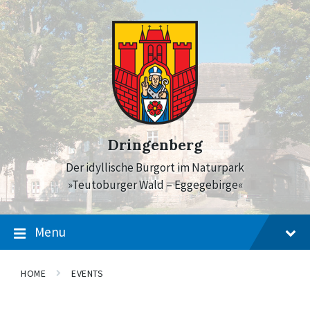
Skip
Skip
Skip
to
to
to
content
main
footer
navigation
Dringenberg
Der idyllische Burgort im Naturpark
»Teutoburger Wald – Eggegebirge«
Menu
HOME
EVENTS