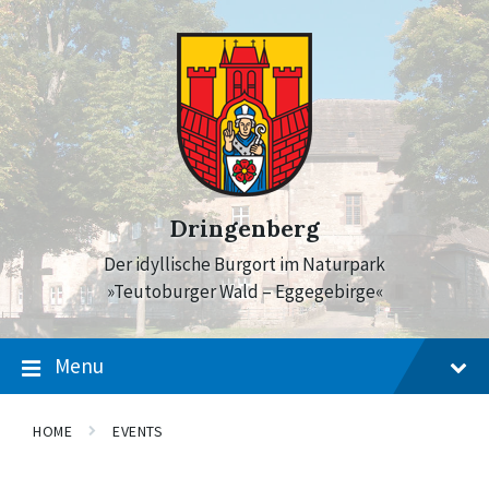
Skip
Skip
Skip
to
to
to
content
main
footer
navigation
Dringenberg
Der idyllische Burgort im Naturpark
»Teutoburger Wald – Eggegebirge«
Menu
HOME
EVENTS