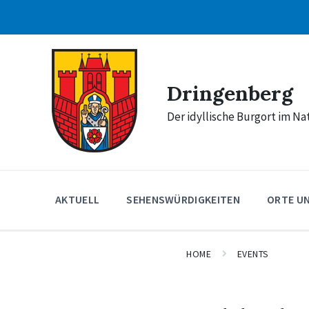
Skip
Skip
Skip
to
to
to
content
main
footer
navigation
Dringenberg
Der idyllische Burgort im N
AKTUELL
SEHENSWÜRDIGKEITEN
ORTE U
HOME
EVENTS