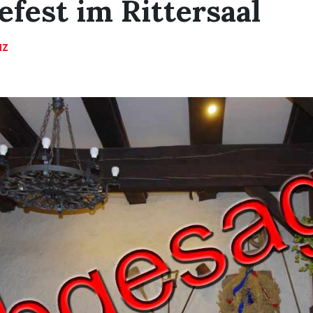
efest im Rittersaal
NZ