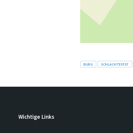
Tags
BURG
SCHLACHTEFEST
Wichtige Links