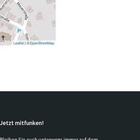
Leaflet
| ©
OpenStreetMap
Jetzt mitfunken!
Bleiben Sie auch unterwegs immer auf dem