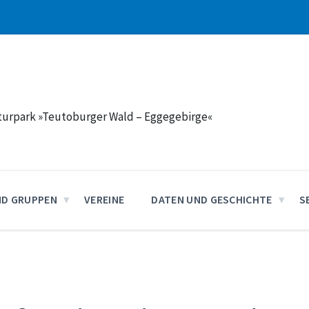
aturpark »Teutoburger Wald – Eggegebirge«
ND GRUPPEN
VEREINE
DATEN UND GESCHICHTE
S