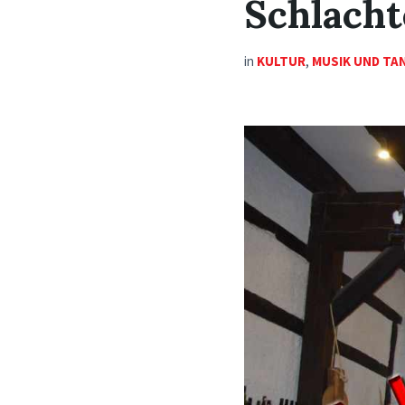
Schlacht
in
KULTUR
,
MUSIK UND TA