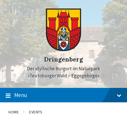
Skip
Skip
Skip
to
to
to
content
main
footer
navigation
Dringenberg
Der idyllische Burgort im Naturpark
»Teutoburger Wald – Eggegebirge«
Menu
HOME
EVENTS