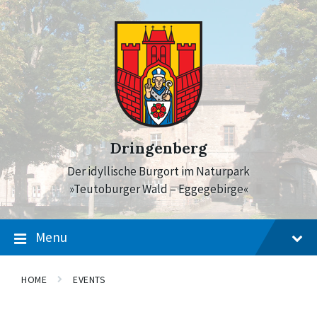
Skip
Skip
Skip
to
to
to
content
main
footer
navigation
Dringenberg
Der idyllische Burgort im Naturpark
»Teutoburger Wald – Eggegebirge«
Menu
HOME
EVENTS