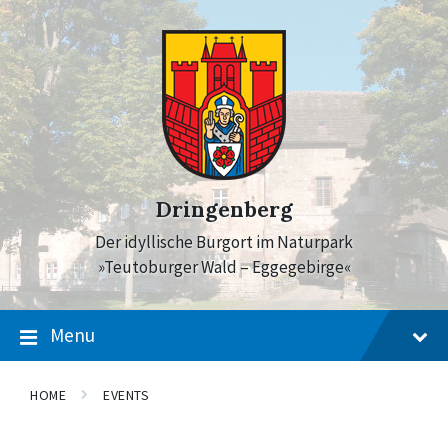
Skip
Skip
Skip
to
to
to
content
main
footer
navigation
Dringenberg
Der idyllische Burgort im Naturpark
»Teutoburger Wald – Eggegebirge«
Menu
HOME
EVENTS