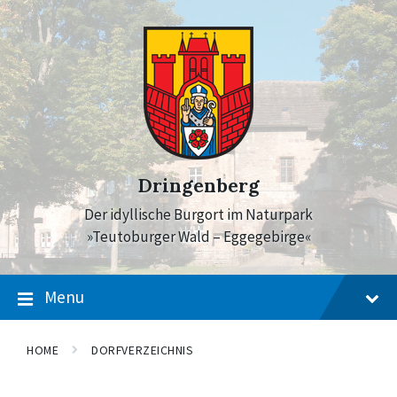
Skip
Skip
Skip
to
to
to
content
main
footer
navigation
Dringenberg
Der idyllische Burgort im Naturpark
»Teutoburger Wald – Eggegebirge«
Menu
HOME
DORFVERZEICHNIS