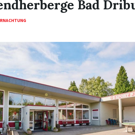
endherberge Bad Drib
ERNACHTUNG