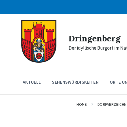
Skip
Skip
Skip
to
to
to
content
main
footer
navigation
Dringenberg
Der idyllische Burgort im N
AKTUELL
SEHENSWÜRDIGKEITEN
ORTE U
HOME
DORFVERZEICHN