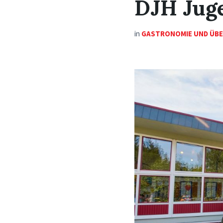
DJH Jug
in
GASTRONOMIE UND ÜB