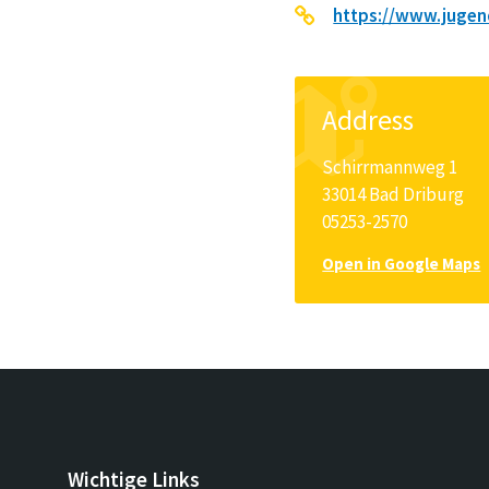
https://www.jugen
Address
Schirrmannweg 1
33014 Bad Driburg
05253-2570
Open in Google Maps
Wichtige Links