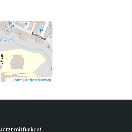
Leaflet
| ©
OpenStreetMap
Jetzt mitfunken!