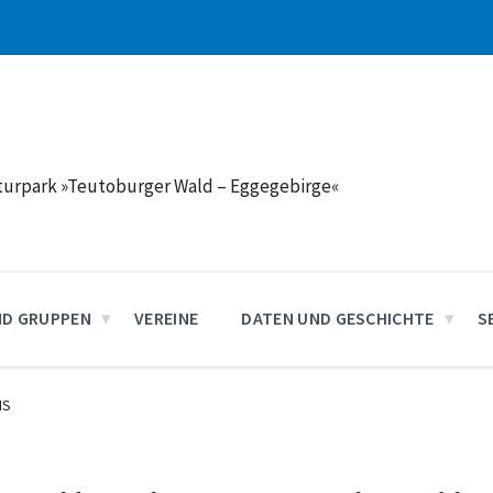
aturpark »Teutoburger Wald – Eggegebirge«
ND GRUPPEN
VEREINE
DATEN UND GESCHICHTE
S
IS