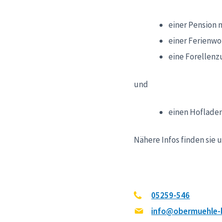
einer Pension m
einer Ferienwo
eine Forellenz
und
einen Hofladen
Nähere Infos finden sie u
05259-546
info@obermuehle-