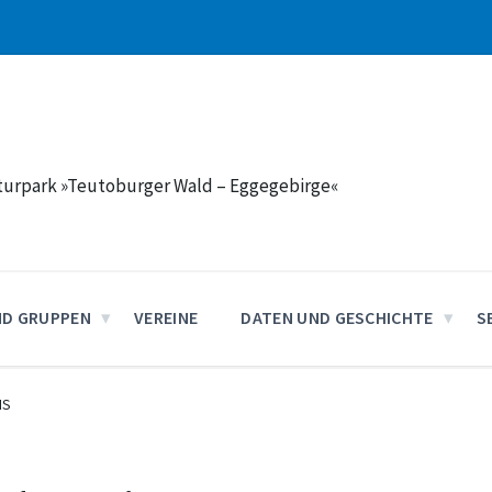
aturpark »Teutoburger Wald – Eggegebirge«
ND GRUPPEN
VEREINE
DATEN UND GESCHICHTE
S
IS