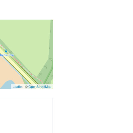
Leaflet
| ©
OpenStreetMap