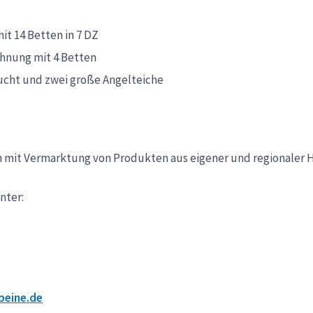
it 14 Betten in 7 DZ
hnung mit 4 Betten
ucht und zwei große Angelteiche
 mit Vermarktung von Produkten aus eigener und regionaler 
nter:
beine.de