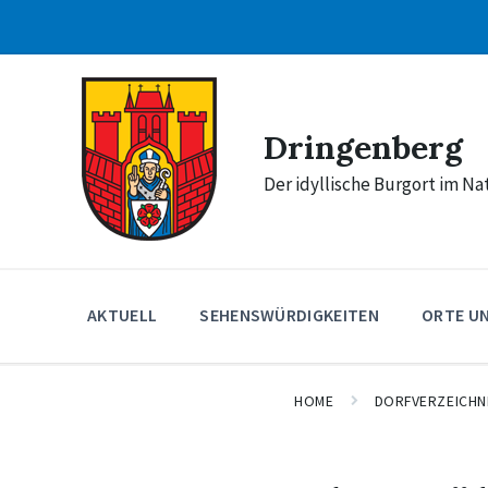
Skip
Skip
Skip
to
to
to
content
main
footer
navigation
Dringenberg
Der idyllische Burgort im N
AKTUELL
SEHENSWÜRDIGKEITEN
ORTE U
HOME
DORFVERZEICHN