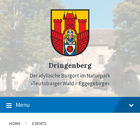
Skip
Skip
Skip
to
to
to
content
main
footer
navigation
Dringenberg
Der idyllische Burgort im Naturpark
»Teutoburger Wald – Eggegebirge«
Menu
HOME
EVENTS